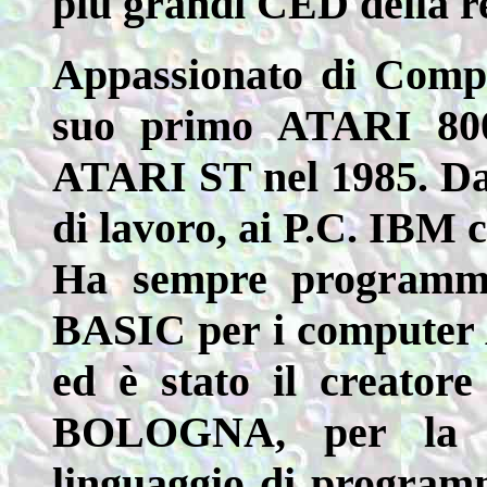
più grandi CED della r
Appassionato di Compu
suo primo ATARI 800
ATARI ST nel 1985. Dal
di lavoro, ai P.C. IBM 
Ha sempre programmato
BASIC per i compute
ed è stato il creat
BOLOGNA, per la di
linguaggio di program